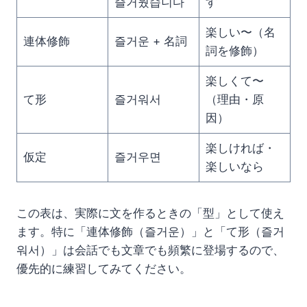
즐거웠습니다
す
楽しい〜（名
連体修飾
즐거운 + 名詞
詞を修飾）
楽しくて〜
て形
즐거워서
（理由・原
因）
楽しければ・
仮定
즐거우면
楽しいなら
この表は、実際に文を作るときの「型」として使え
ます。特に「連体修飾（즐거운）」と「て形（즐거
워서）」は会話でも文章でも頻繁に登場するので、
優先的に練習してみてください。