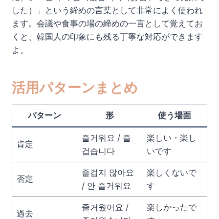
した）」という締めの言葉として非常によく使われ
ます。会議や食事の場の締めの一言として覚えてお
くと、韓国人の印象にも残る丁寧な対応ができます
よ。
活用パターンまとめ
パターン
形
使う場面
즐거워요 / 즐
楽しい・楽し
肯定
겁습니다
いです
즐겁지 않아요
楽しくないで
否定
/ 안 즐거워요
す
즐거웠어요 /
楽しかったで
過去