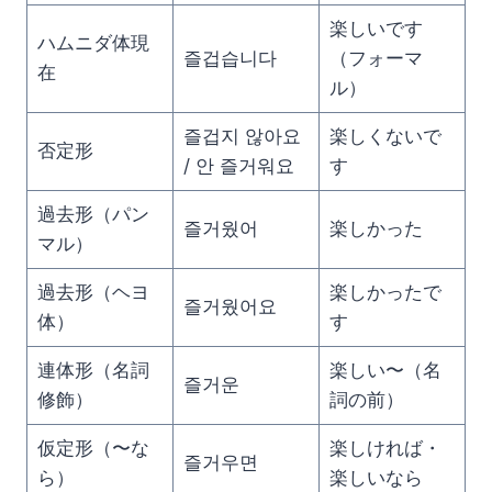
楽しいです
ハムニダ体現
즐겁습니다
（フォーマ
在
ル）
즐겁지 않아요
楽しくないで
否定形
/ 안 즐거워요
す
過去形（パン
즐거웠어
楽しかった
マル）
過去形（ヘヨ
楽しかったで
즐거웠어요
体）
す
連体形（名詞
楽しい〜（名
즐거운
修飾）
詞の前）
仮定形（〜な
楽しければ・
즐거우면
ら）
楽しいなら