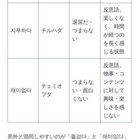
反意語。
楽しくな
退屈だ・
く、時間
지루하다
チルハダ
つまらな
が経つの
い
を長く感
じる状態
反意語。
物事・コ
つまらな
ンテンツ
チェミオ
재미없다
い・面白
に対して
プタ
くない
興味・楽
しさを感
じない
意外と混同しやすいのが「즐겁다」と「재미있다」