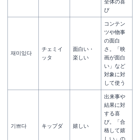
全体の喜
び
コンテン
ツや物事
の面白
チェミイ
面白い・
さ。「映
재미있다
ッタ
楽しい
画が面白
い」など
対象に対
して使う
出来事や
結果に対
する喜
び。「合
기쁘다
キップダ
嬉しい
格して嬉
しい」の