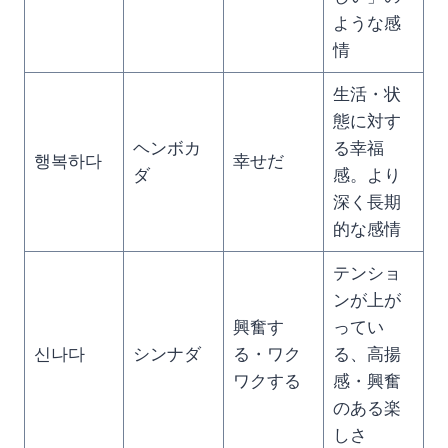
ような感
情
生活・状
態に対す
ヘンボカ
る幸福
행복하다
幸せだ
ダ
感。より
深く長期
的な感情
テンショ
ンが上が
興奮す
ってい
신나다
シンナダ
る・ワク
る、高揚
ワクする
感・興奮
のある楽
しさ