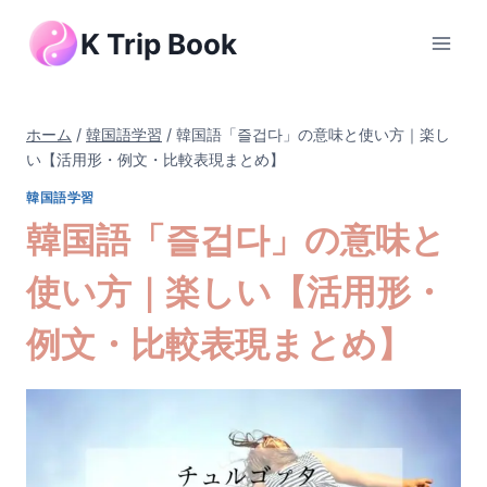
内
K Trip Book
容
を
ス
キ
ホーム
/
韓国語学習
/
韓国語「즐겁다」の意味と使い方｜楽し
ッ
い【活用形・例文・比較表現まとめ】
プ
韓国語学習
韓国語「즐겁다」の意味と
使い方｜楽しい【活用形・
例文・比較表現まとめ】