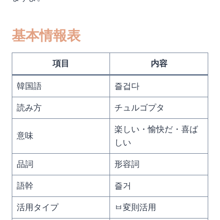
基本情報表
項目
内容
韓国語
즐겁다
読み方
チュルゴプタ
楽しい・愉快だ・喜ば
意味
しい
品詞
形容詞
語幹
즐거
活用タイプ
ㅂ変則活用