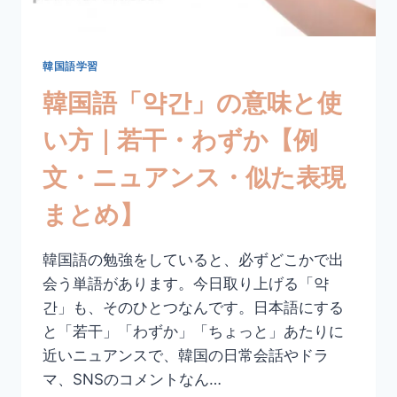
い・
若
い
【活
韓国語学習
用
韓国語「약간」の意味と使
形・
例
い方｜若干・わずか【例
文・
比
文・ニュアンス・似た表現
較
表
まとめ】
現
ま
と
韓国語の勉強をしていると、必ずどこかで出
め】
会う単語があります。今日取り上げる「약
간」も、そのひとつなんです。日本語にする
と「若干」「わずか」「ちょっと」あたりに
近いニュアンスで、韓国の日常会話やドラ
マ、SNSのコメントなん…