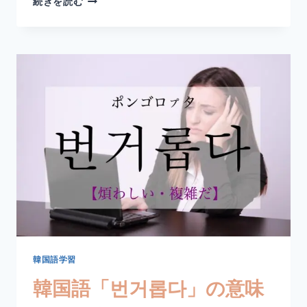
続きを読む
国
語
「젊
다」
の
意
味
と
使
い
方
｜
若
い
【活
用
形・
例
韓国語学習
文・
韓国語「번거롭다」の意味
比
較