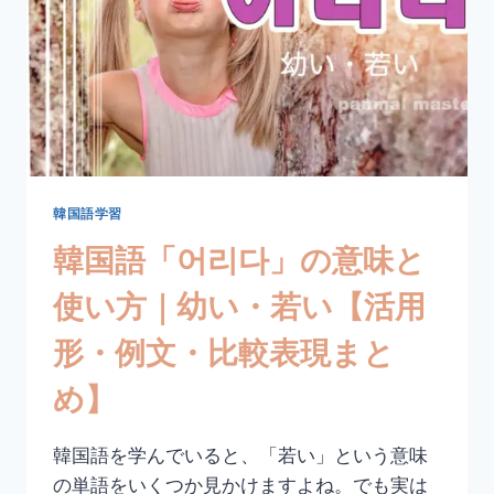
使
い
方
｜
忘
れ
る
【活
用
形・
韓国語学習
例
韓国語「어리다」の意味と
文・
丁
使い方｜幼い・若い【活用
寧
語
形・例文・比較表現まと
ま
と
め】
め】
韓国語を学んでいると、「若い」という意味
の単語をいくつか見かけますよね。でも実は