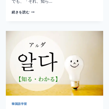
でも、「それ、知ら…
韓
続きを読む
国
語
「모
르
다」
の
意
味
と
使
い
方
｜
知
ら
な
い・
わ
韓国語学習
か