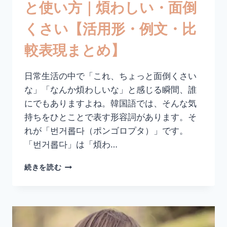
と使い方｜煩わしい・面倒
表
現
くさい【活用形・例文・比
ま
と
較表現まとめ】
め】
日常生活の中で「これ、ちょっと面倒くさい
な」「なんか煩わしいな」と感じる瞬間、誰
にでもありますよね。韓国語では、そんな気
持ちをひとことで表す形容詞があります。そ
れが「번거롭다（ポンゴロプタ）」です。
「번거롭다」は「煩わ…
韓
続きを読む
国
語
「번
거
롭