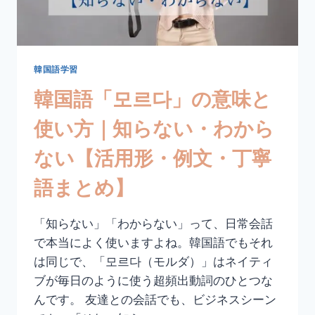
う
【活
用
形・
例
韓国語学習
文・
韓国語「모르다」の意味と
丁
寧
使い方｜知らない・わから
語
ま
ない【活用形・例文・丁寧
と
め】
語まとめ】
「知らない」「わからない」って、日常会話
で本当によく使いますよね。韓国語でもそれ
は同じで、「모르다（モルダ）」はネイティ
ブが毎日のように使う超頻出動詞のひとつな
んです。 友達との会話でも、ビジネスシーン