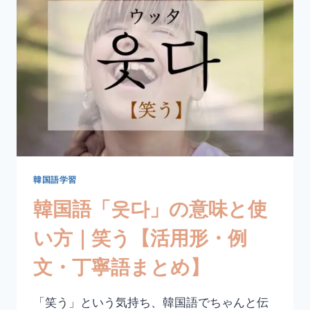
다」
の
意
味
と
使
い
方
｜
煩
わ
し
い・
韓国語学習
面
韓国語「웃다」の意味と使
倒
く
い方｜笑う【活用形・例
さ
い
文・丁寧語まとめ】
【活
用
形・
「笑う」という気持ち、韓国語でちゃんと伝
例