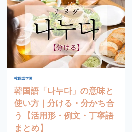
意
味
と
使
い
方
｜
知
る・
わ
か
る
【活
韓国語学習
用
韓国語「나누다」の意味と
形・
例
使い方｜分ける・分かち合
文・
丁
う【活用形・例文・丁寧語
寧
語
まとめ】
ま