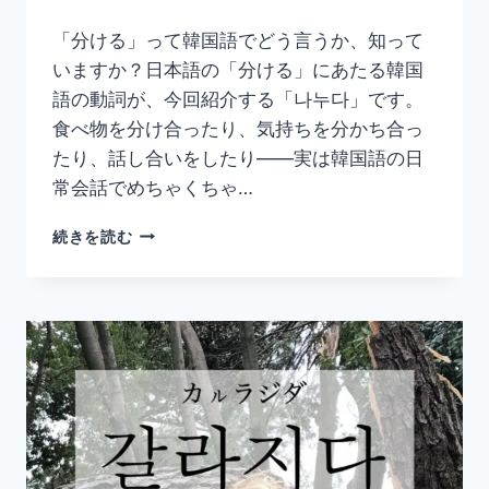
と
め】
「分ける」って韓国語でどう言うか、知って
いますか？日本語の「分ける」にあたる韓国
語の動詞が、今回紹介する「나누다」です。
食べ物を分け合ったり、気持ちを分かち合っ
たり、話し合いをしたり——実は韓国語の日
常会話でめちゃくちゃ…
韓
続きを読む
国
語
「나
누
다」
の
意
味
と
使
い