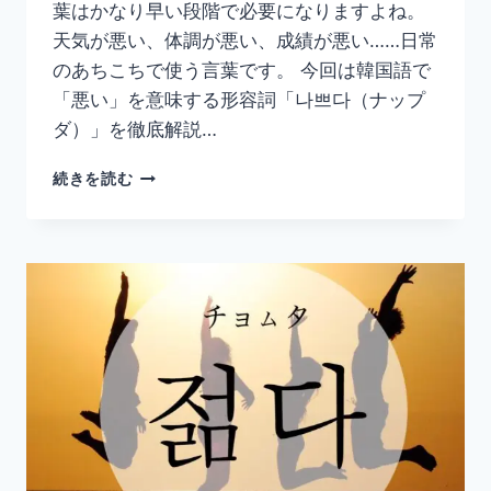
葉はかなり早い段階で必要になりますよね。
義
語
天気が悪い、体調が悪い、成績が悪い……日常
ま
のあちこちで使う言葉です。 今回は韓国語で
と
「悪い」を意味する形容詞「나쁘다（ナップ
め】
ダ）」を徹底解説…
韓
続きを読む
国
語
「나
쁘
다」
の
意
味
と
使
い
方
｜