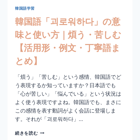
れ
る・
韓国語学習
割
韓国語「괴로워하다」の意
れ
る
味と使い方｜煩う・苦しむ
【活
用
【活用形・例文・丁寧語ま
形・
例
とめ】
文・
丁
寧
「煩う」「苦しむ」という感情、韓国語でど
語
う表現するか知っていますか？日本語でも
ま
と
「心が苦しい」「悩んでいる」という状況は
め】
よく使う表現ですよね。韓国語でも、まさに
この感情を表す動詞がよく会話に登場しま
す。それが「괴로워하다」…
韓
続きを読む
国