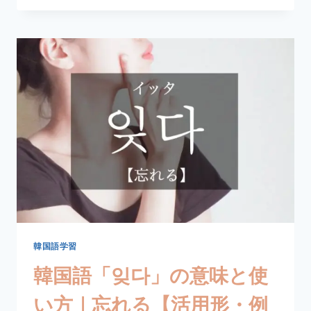
語
「괴
로
워
하
다」
の
意
味
と
使
い
方
｜
煩
う・
苦
韓国語学習
し
韓国語「잊다」の意味と使
む
【活
い方｜忘れる【活用形・例
用