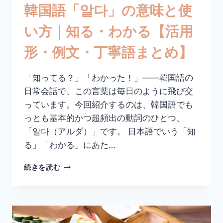
韓国語「알다」の意味と使
ら
な
い方｜知る・わかる【活用
い
【活
形・例文・丁寧語まとめ】
用
形・
例
「知ってる？」「わかった！」——韓国語の
文・
日常会話で、この言葉は毎日のように飛び交
丁
寧
っています。今回紹介するのは、韓国語でも
語
っとも基本的かつ超頻出の動詞のひとつ、
ま
「알다（アルダ）」です。 日本語でいう「知
と
る」「わかる」にあた…
め】
韓
続きを読む
国
語
「알
다」
の