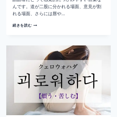
んです。道が二股に分かれる場面、意見が割
れる場面、さらには唇や…
韓
続きを読む
国
語
「갈
라
지
다」
の
意
味
と
使
い
方
｜
分
か