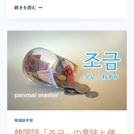
韓
続きを読む
国
語
「약
간」
の
意
味
と
使
い
方
｜
若
干・
わ
ず
か
【例
韓国語学習
文・
韓国語「조금」の意味と使
ニ