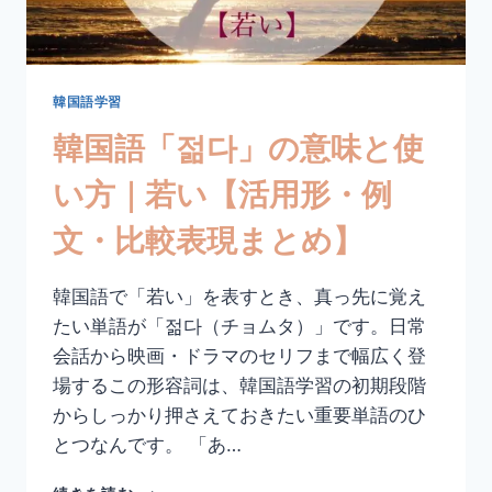
悪
い
【活
用
形・
韓国語学習
例
韓国語「젊다」の意味と使
文・
比
い方｜若い【活用形・例
較
表
文・比較表現まとめ】
現
ま
と
韓国語で「若い」を表すとき、真っ先に覚え
め】
たい単語が「젊다（チョムタ）」です。日常
会話から映画・ドラマのセリフまで幅広く登
場するこの形容詞は、韓国語学習の初期段階
からしっかり押さえておきたい重要単語のひ
とつなんです。 「あ…
韓