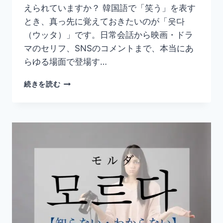
えられていますか？ 韓国語で「笑う」を表す
文・
比
とき、真っ先に覚えておきたいのが「웃다
較
（ウッタ）」です。日常会話から映画・ドラ
表
マのセリフ、SNSのコメントまで、本当にあ
現
らゆる場面で登場す…
ま
と
韓
め】
続きを読む
国
語
「웃
다」
の
意
味
と
使
い
方
｜
笑