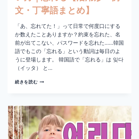
形・
文・丁寧語まとめ】
例
文・
丁
「あ、忘れてた！」って日常で何度口にする
寧
か数えたことありますか？約束を忘れた、名
語
ま
前が出てこない、パスワードを忘れた……韓国
と
語でもこの「忘れる」という動詞は毎日のよ
め】
うに登場します。 韓国語で「忘れる」は 잊다
（イッタ） と…
韓
続きを読む
国
語
「잊
다」
の
意
味
と