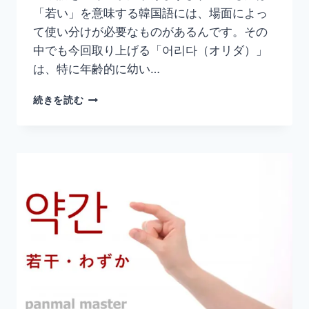
「若い」を意味する韓国語には、場面によっ
て使い分けが必要なものがあるんです。その
中でも今回取り上げる「어리다（オリダ）」
は、特に年齢的に幼い…
韓
続きを読む
国
語
「어
리
다」
の
意
味
と
使
い
方
｜
幼