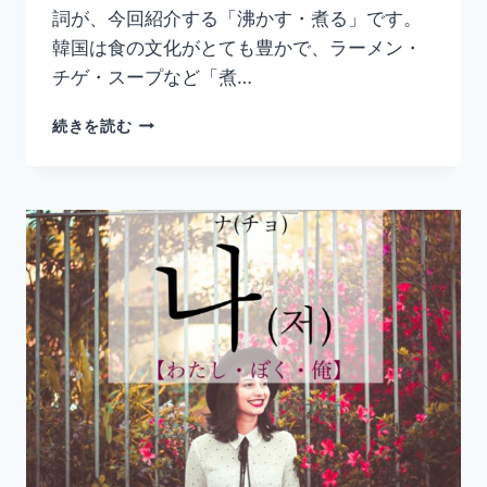
詞が、今回紹介する「沸かす・煮る」です。
韓国は食の文化がとても豊かで、ラーメン・
チゲ・スープなど「煮…
韓
続きを読む
国
語
「끓
이
다」
の
意
味
と
使
い
方
｜
沸
か
す・