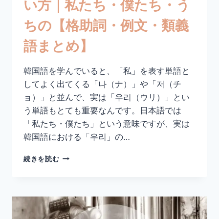
い方｜私たち・僕たち・う
例
文・
ちの【格助詞・例文・類義
類
義
語まとめ】
語
ま
と
韓国語を学んでいると、「私」を表す単語と
め】
してよく出てくる「나（ナ）」や「저（チ
ョ）」と並んで、実は「우리（ウリ）」とい
う単語もとても重要なんです。日本語では
「私たち・僕たち」という意味ですが、実は
韓国語における「우리」の…
韓
続きを読む
国
語
「우
리」
の
意