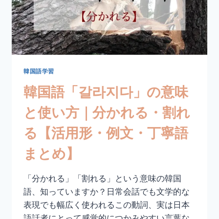
方
｜
分
け
る・
分
か
韓国語学習
ち
韓国語「갈라지다」の意味
合
う
と使い方｜分かれる・割れ
【活
用
る【活用形・例文・丁寧語
形・
例
まとめ】
文・
丁
寧
「分かれる」「割れる」という意味の韓国
語
語、知っていますか？日常会話でも文学的な
ま
と
表現でも幅広く使われるこの動詞、実は日本
め】
語話者にとって感覚的につかみやすい言葉な