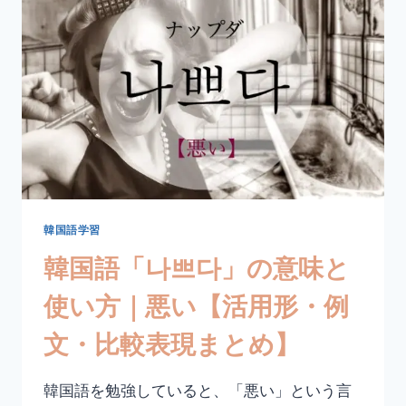
味
と
使
い
方
｜
私
た
ち・
僕
た
ち・
韓国語学習
う
韓国語「나쁘다」の意味と
ち
の
使い方｜悪い【活用形・例
【格
助
文・比較表現まとめ】
詞・
例
文・
韓国語を勉強していると、「悪い」という言
類