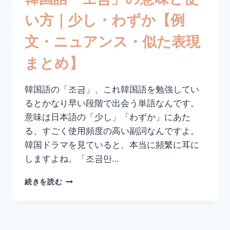
ュ
い方｜少し・わずか【例
ア
ン
文・ニュアンス・似た表現
ス・
似
まとめ】
た
表
現
韓国語の「조금」、これ韓国語を勉強してい
ま
るとかなり早い段階で出会う単語なんです。
と
め】
意味は日本語の「少し」「わずか」にあた
る、すごく使用頻度の高い副詞なんですよ。
韓国ドラマを見ていると、本当に頻繁に耳に
しますよね。「조금만…
韓
続きを読む
国
語
「조
금」