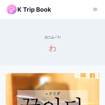
内
K Trip Book
容
を
ス
キ
ッ
ホーム
/
わ
プ
わ