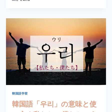
国
語
「나」
の
意
味
と
使
い
方
｜
わ
た
し・
ぼ
く・
オ
レ
韓国語学習
【格
韓国語「우리」の意味と使
助
詞・