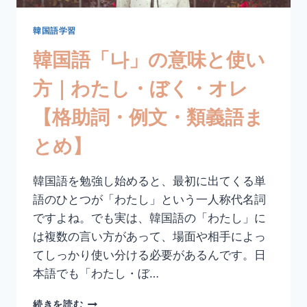
煮
る
韓国語学習
【活
韓国語「나」の意味と使い
用
形・
方｜わたし・ぼく・オレ
例
文・
【格助詞・例文・類義語ま
丁
寧
とめ】
語
ま
と
韓国語を勉強し始めると、最初に出てくる単
め】
語のひとつが「わたし」という一人称代名詞
ですよね。でも実は、韓国語の「わたし」に
は複数の言い方があって、場面や相手によっ
てしっかり使い分ける必要があるんです。日
本語でも「わたし・ぼ…
韓
続きを読む