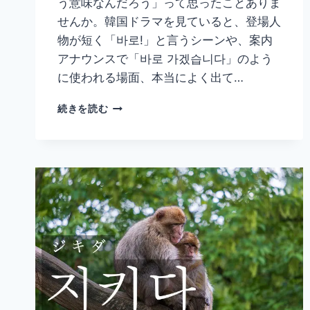
う意味なんだろう」って思ったことありま
せんか。韓国ドラマを見ていると、登場人
物が短く「바로!」と言うシーンや、案内
アナウンスで「바로 가겠습니다」のよう
に使われる場面、本当によく出て…
韓
続きを読む
国
語
「바
로」
の
意
味
と
使
い
方
｜
す
ぐ・