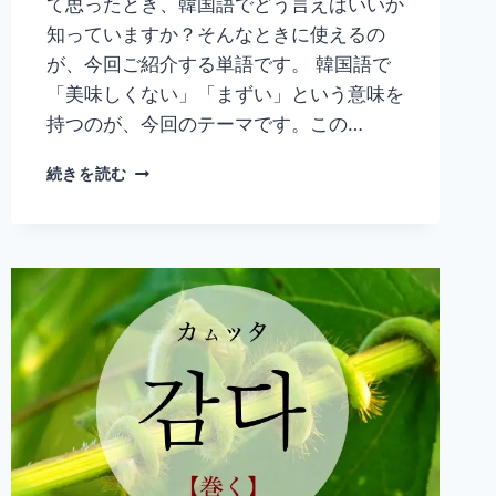
て思ったとき、韓国語でどう言えばいいか
知っていますか？そんなときに使えるの
が、今回ご紹介する単語です。 韓国語で
「美味しくない」「まずい」という意味を
持つのが、今回のテーマです。この…
韓
続きを読む
国
語
「맛
없
다」
の
意
味
と
使
い
方
｜
美