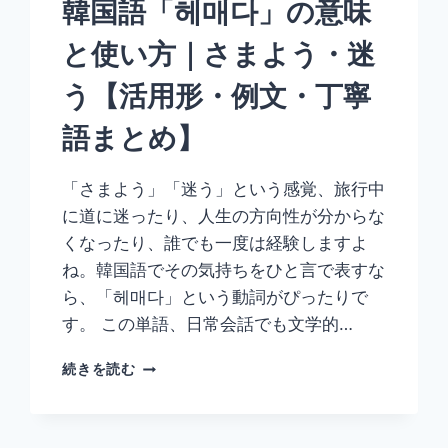
韓国語「헤매다」の意味
形・
例
と使い方｜さまよう・迷
文・
丁
う【活用形・例文・丁寧
寧
語
語まとめ】
ま
と
め】
「さまよう」「迷う」という感覚、旅行中
に道に迷ったり、人生の方向性が分からな
くなったり、誰でも一度は経験しますよ
ね。韓国語でその気持ちをひと言で表すな
ら、「헤매다」という動詞がぴったりで
す。 この単語、日常会話でも文学的…
韓
続きを読む
国
語
「헤