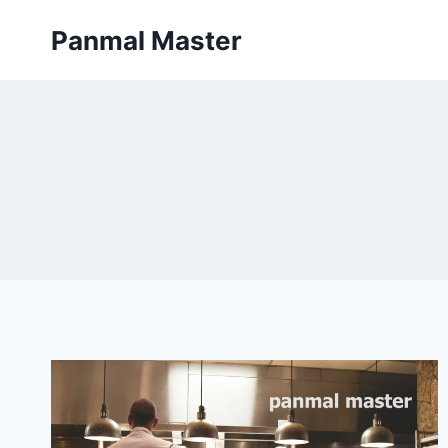
内
Panmal Master
容
を
ス
キ
ッ
プ