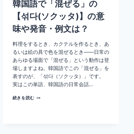
韓国語で「混ぜる」の
髪
を
【섞다(ソクッタ)】の意
洗
う
味や発音・例文は？
【活
用
形・
料理をするとき、カクテルを作るとき、あ
例
るいは絵の具で色を混ぜるとき——日常の
文・
丁
あらゆる場面で「混ぜる」という動作は登
寧
場しますよね。韓国語でこの「混ぜる」を
語
表すのが、「섞다（ソクッタ）」です。
ま
と
実はこの単語、韓国語の日常会話…
め】
韓
続きを読む
国
語
で
「混
ぜ