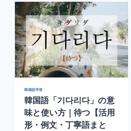
다」
の
意
味
と
使
い
方
｜
負
け
る・
沈
む
【活
韓国語学習
用
韓国語「기다리다」の意
形・
例
味と使い方｜待つ【活用
文・
丁
形・例文・丁寧語まと
寧
語