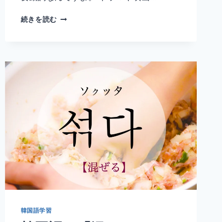
韓
続きを読む
国
語
「감
다」
の
意
味
と
使
い
方
｜
巻
く・
目
を
閉
じ
韓国語学習
る・