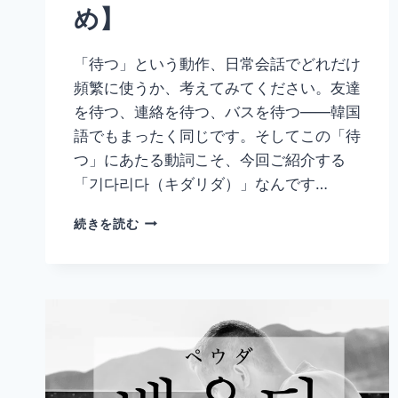
め】
ま
と
め】
「待つ」という動作、日常会話でどれだけ
頻繁に使うか、考えてみてください。友達
を待つ、連絡を待つ、バスを待つ——韓国
語でもまったく同じです。そしてこの「待
つ」にあたる動詞こそ、今回ご紹介する
「기다리다（キダリダ）」なんです…
韓
続きを読む
国
語
「기
다
리
다」
の
意
味