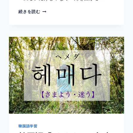
韓
続きを読む
国
語
「돌
다」
の
意
味
と
使
い
方
｜
回
る・
曲
が
る
【活
韓国語学習
用