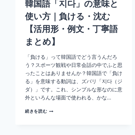
韓国語「지다」の意味と
【活
用
使い方｜負ける・沈む
形・
例
【活用形・例文・丁寧語
文・
丁
まとめ】
寧
語
ま
「負ける」って韓国語でどう言うんだろ
と
う？スポーツ観戦や日常会話の中でふと思
め】
ったことはありませんか？韓国語で「負け
る」を意味する動詞は、ズバリ「지다（ジ
ダ）」です。これ、シンプルな形なのに意
外といろんな場面で使われる、かな…
韓
続きを読む
国
語
「지