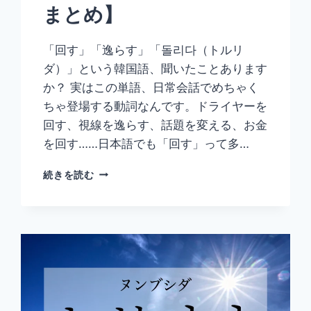
まとめ】
寧
語
ま
「回す」「逸らす」「돌리다（トルリ
と
ダ）」という韓国語、聞いたことあります
め】
か？ 実はこの単語、日常会話でめちゃく
ちゃ登場する動詞なんです。ドライヤーを
回す、視線を逸らす、話題を変える、お金
を回す……日本語でも「回す」って多…
韓
続きを読む
国
語
「돌
리
다」
の
意
味
と