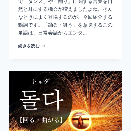
で「ダンス」や「踊り」に関する言葉を自
然と耳にする機会が増えましたよね。そん
なときによく登場するのが、今回紹介する
動詞です。「踊る・舞う」を意味するこの
単語は、日常会話からエンタ…
韓
続きを読む
国
語
「추
다」
の
意
味
と
使
い
方
｜
踊
る・