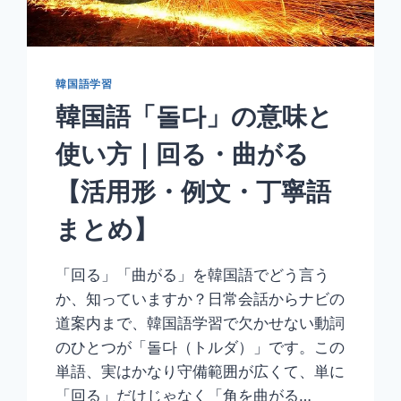
舞
う
【活
用
韓国語学習
形・
韓国語「돌다」の意味と
例
文・
使い方｜回る・曲がる
丁
寧
【活用形・例文・丁寧語
語
ま
まとめ】
と
め】
「回る」「曲がる」を韓国語でどう言う
か、知っていますか？日常会話からナビの
道案内まで、韓国語学習で欠かせない動詞
のひとつが「돌다（トルダ）」です。この
単語、実はかなり守備範囲が広くて、単に
「回る」だけじゃなく「角を曲がる…