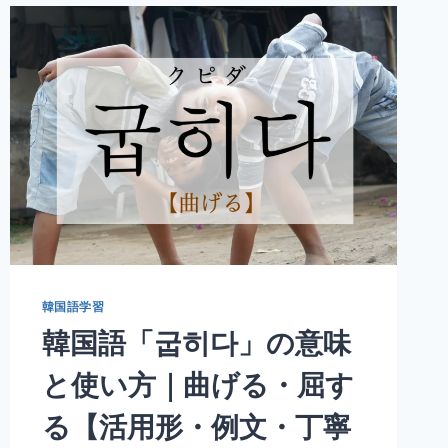
る」
の
【섞
다
(ソ
ク
ッ
タ)】
の
意
味
や
発
音・
例
韓国語学習
文
韓国語「굽히다」の意味
は？
と使い方｜曲げる・屈す
る【活用形・例文・丁寧