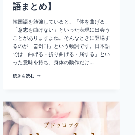
語まとめ】
韓国語を勉強していると、「体を曲げる」
「意志を曲げない」といった表現に出会う
ことがありますよね。そんなときに登場す
るのが「굽히다」という動詞です。日本語
では「曲げる・折り曲げる・屈する」とい
った意味を持ち、身体の動作だけ…
韓
続きを読む
国
語
「굽
히
다」
の
意
味
と