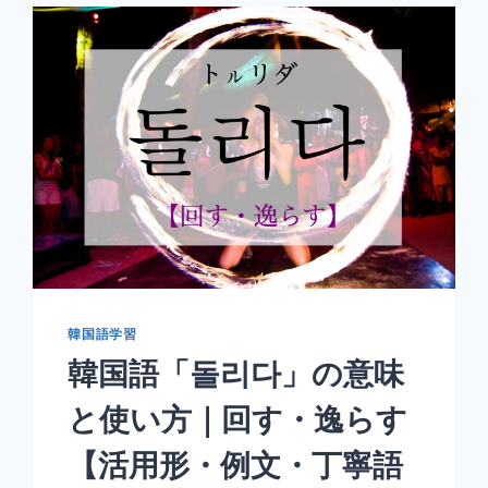
매
다」
の
意
味
と
使
い
方
｜
さ
ま
よ
う・
迷
韓国語学習
う
韓国語「돌리다」の意味
【活
用
と使い方｜回す・逸らす
形・
例
【活用形・例文・丁寧語
文・
丁