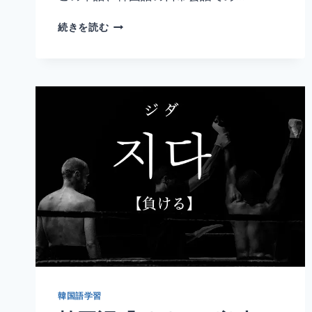
韓
続きを読む
国
語
「지
키
다」
の
意
味
と
使
い
方
｜
守
る・
保
護
す
韓国語学習
る