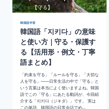
す
ぐ
に・
ま
韓国語学習
さ
韓国語「지키다」の意味
に
【例
と使い方｜守る・保護す
文・
ニ
る【活用形・例文・丁寧
ュ
ア
語まとめ】
ン
ス・
似
「約束を守る」「ルールを守る」「大切な
た
人を守る」——日常生活の中で「守る」と
表
現
いう言葉は本当によく使いますよね。韓国
ま
語でこの「守る」にあたる動詞が、今回紹
と
介する「지키다（ジキダ）」です。 実は
め】
この単語、韓国語の日常会話でめ…