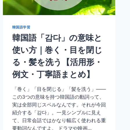
味
し
く
な
韓国語学習
い・
韓国語「감다」の意味と
ま
ず
使い方｜巻く・目を閉じ
い
【活
る・髪を洗う【活用形・
用
形・
例文・丁寧語まとめ】
例
文・
丁
「巻く」「目を閉じる」「髪を洗う」——
寧
この3つの意味を持つ韓国語の動詞って、
語
ま
実は全部同じスペルなんです。それが今回
と
紹介する「감다」。一見シンプルに見え
め】
て、日常会話ではかなり幅広く使われる重
要動詞なんですよ。 ドラマや映画…