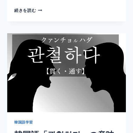
韓
続きを読む
国
語
「다
물
다」
の
意
味
と
使
い
方
｜
（口
を）
閉
じ
る
韓国語学習
【活