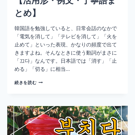
【活用形・例文・丁寧語ま
例
とめ】
文・
丁
寧
韓国語を勉強していると、日常会話のなかで
語
「電気を消して」「テレビを消して」「火を
ま
と
止めて」といった表現、かなりの頻度で出て
め】
きますよね。そんなときに使う動詞がまさに
「끄다」なんです。日本語では「消す」「止
める」「切る」に相当…
韓
続きを読む
国
語
「끄
다」
の
意
味
と