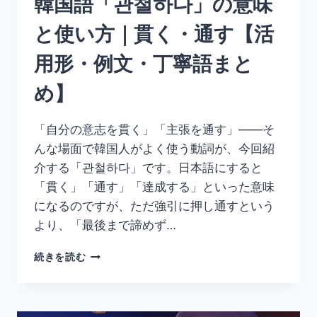
韓国語「관철하다」の意味
用
形・
と使い方｜貫く・通す【活
例
文・
用形・例文・丁寧語まと
丁
寧
め】
語
ま
と
「自分の意志を貫く」「主張を通す」——そ
め】
んな場面で韓国人がよく使う動詞が、今回紹
介する「관철하다」です。日本語にすると
「貫く」「通す」「達成する」といった意味
になるのですが、ただ強引に押し通すという
より、「最後まで諦めず…
韓
続きを読む
国
語
「관
철