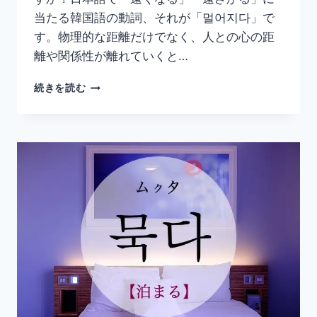
当たる韓国語の動詞、それが「멀어지다」で
す。物理的な距離だけでなく、人との心の距
離や関係性が離れていくと…
韓
続きを読む
国
語
「멀
어
지
다」
の
意
味
と
使
い
方
｜
遠