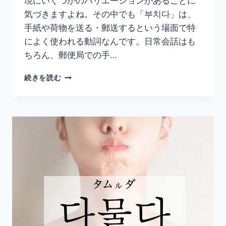
現にいくつかのバリエーションがあることに
め】
気づきますよね。その中でも「부치다」は、
手紙や荷物を送る・郵送するという場面で特
によく使われる動詞なんです。日常会話はも
ちろん、郵便局での手…
韓
続きを読む
国
語
「부
치
다」
の
意
味
と
使
い
方
｜
送