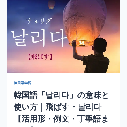
하
다」
の
意
味
と
使
い
方
｜
貫
く・
通
す
韓国語学習
【活
韓国語「날리다」の意味と
用
形・
使い方｜飛ばす・날리다
例
文・
【活用形・例文・丁寧語ま
丁
寧