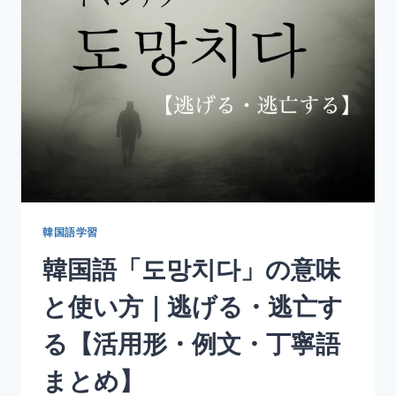
意
味
と
使
い
方
｜
溶
け
る・
融
け
る
韓国語学習
【活
韓国語「도망치다」の意味
用
形・
と使い方｜逃げる・逃亡す
例
文・
る【活用形・例文・丁寧語
丁
寧
まとめ】
語
ま