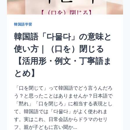
る・
届
け
る・
韓国語学習
出
韓国語「다물다」の意味と
す
【活
使い方｜（口を）閉じる
用
形・
【活用形・例文・丁寧語ま
例
文・
とめ】
丁
寧
語
「口を閉じて」って韓国語でどう言うんだろ
ま
う？と思ったことはありませんか？日本語で
と
め】
「黙れ」「口を閉じろ」に相当する表現とし
て、韓国語では「다물다」がよく使われま
す。実はこれ、日常会話からドラマのセリ
フ、親が子どもに言い聞か…