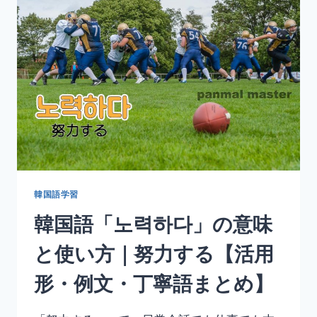
다」
の
意
味
と
使
い
方
｜
取
り
消
す・
韓国語学習
キ
韓国語「노력하다」の意味
ャ
ン
と使い方｜努力する【活用
セ
ル
形・例文・丁寧語まとめ】
す
る
【活