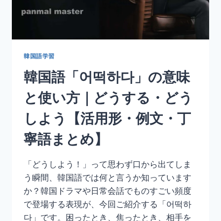
方
｜
努
力
す
る
韓国語学習
【活
韓国語「어떡하다」の意味
用
形・
と使い方｜どうする・どう
例
文・
しよう【活用形・例文・丁
丁
寧
寧語まとめ】
語
ま
と
「どうしよう！」って思わず口から出てしま
め】
う瞬間、韓国語では何と言うか知っています
か？韓国ドラマや日常会話でものすごい頻度
で登場する表現が、今回ご紹介する「어떡하
다」です。困ったとき、焦ったとき、相手を