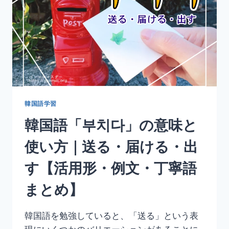
使
い
方
｜
消
す・
止
め
る・
切
韓国語学習
る
韓国語「부치다」の意味と
【活
用
使い方｜送る・届ける・出
形・
例
す【活用形・例文・丁寧語
文・
丁
まとめ】
寧
語
ま
韓国語を勉強していると、「送る」という表
と