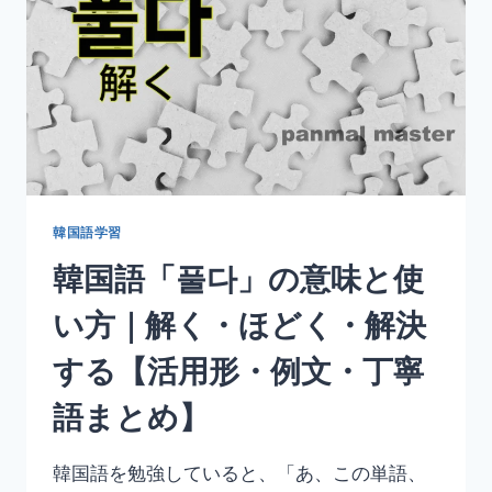
使
い
方
｜
閉
じ
る・
つ
ぶ
る
韓国語学習
【活
韓国語「풀다」の意味と使
用
形・
い方｜解く・ほどく・解決
例
文・
する【活用形・例文・丁寧
丁
寧
語まとめ】
語
ま
と
韓国語を勉強していると、「あ、この単語、
め】