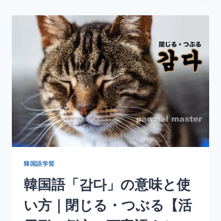
「날
다」
の
意
味
と
使
い
方
｜
飛
ぶ
【活
用
形・
例
韓国語学習
文・
韓国語「감다」の意味と使
丁
寧
い方｜閉じる・つぶる【活
語
ま