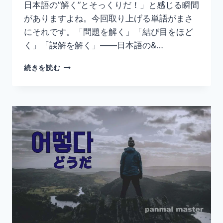
日本語の”解く”とそっくりだ！」と感じる瞬間
がありますよね。今回取り上げる単語がまさ
にそれです。「問題を解く」「結び目をほど
く」「誤解を解く」——日本語の&…
韓
続きを読む
国
語
「풀
다」
の
意
味
と
使
い
方
｜
解
く・
ほ