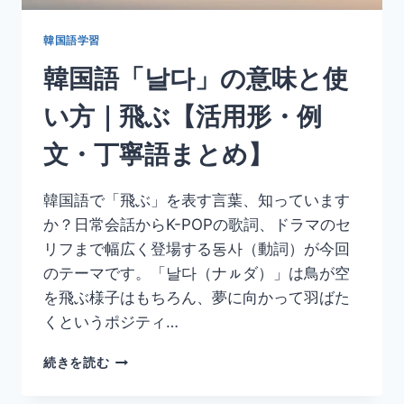
や
む
韓国語学習
【活
韓国語「날다」の意味と使
用
形・
い方｜飛ぶ【活用形・例
例
文・
文・丁寧語まとめ】
丁
寧
語
韓国語で「飛ぶ」を表す言葉、知っています
ま
か？日常会話からK-POPの歌詞、ドラマのセ
と
め】
リフまで幅広く登場する동사（動詞）が今回
のテーマです。「날다（ナㇽダ）」は鳥が空
を飛ぶ様子はもちろん、夢に向かって羽ばた
くというポジティ…
韓
続きを読む
国
語