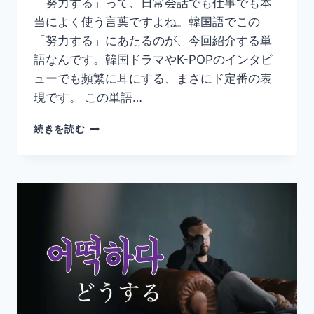
「努力する」って、日常会話でも仕事でも本
用
当によく使う言葉ですよね。韓国語でこの
形・
例
「努力する」にあたるのが、今回紹介する単
文・
語なんです。韓国ドラマやK-POPのインタビ
丁
ューでも頻繁に耳にする、まさにド定番の表
寧
現です。 この単語…
語
ま
韓
と
続きを読む
国
め】
語
「노
력
하
다」
の
意
味
と
使
い