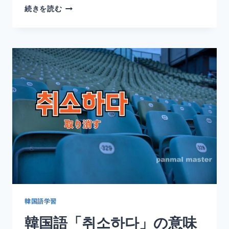
韓
続きを読む
国
語
「어
떻
다」
の
意
味
と
使
い
方
｜
ど
う
だ・
ど
の
韓国語学習
よ
韓国語「취소하다」の意味
う