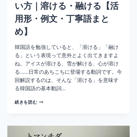
い方｜溶ける・融ける【活
形・
例
用形・例文・丁寧語まと
文・
丁
め】
寧
語
ま
韓国語を勉強していると、「溶ける」「融け
と
る」という表現って意外とよく出てきますよ
め】
ね。アイスが溶ける、雪が解ける、心が溶け
る……日常のあちこちに登場する動詞です。今
回解説するのは、そんな「溶ける」を意味す
る韓国語の基本動詞…
韓
続きを読む
国
語
「녹
다」
の