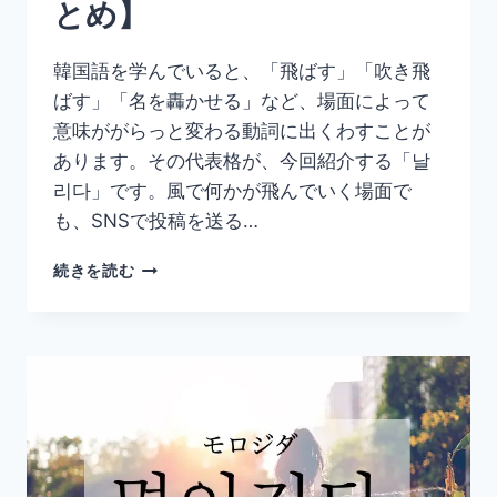
とめ】
語
ま
と
韓国語を学んでいると、「飛ばす」「吹き飛
め】
ばす」「名を轟かせる」など、場面によって
意味ががらっと変わる動詞に出くわすことが
あります。その代表格が、今回紹介する「날
리다」です。風で何かが飛んでいく場面で
も、SNSで投稿を送る…
韓
続きを読む
国
語
「날
리
다」
の
意
味
と