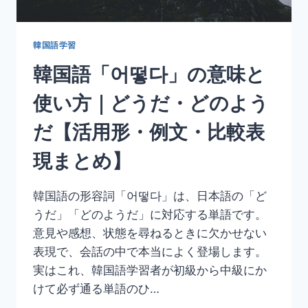
ど
く・
解
韓国語学習
決
韓国語「어떻다」の意味と
す
る
使い方｜どうだ・どのよう
【活
用
だ【活用形・例文・比較表
形・
例
現まとめ】
文・
丁
寧
韓国語の形容詞「어떻다」は、日本語の「ど
語
うだ」「どのようだ」に対応する単語です。
ま
と
意見や感想、状態を尋ねるときに欠かせない
め】
表現で、会話の中で本当によく登場します。
実はこれ、韓国語学習者が初級から中級にか
けて必ず通る単語のひ…