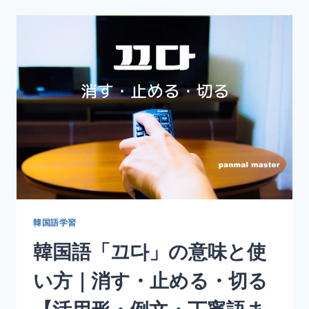
「정
리
하
다」
の
意
味
と
使
い
方
｜
整
理
す
る・
韓国語学習
整
韓国語「끄다」の意味と使
え
る
い方｜消す・止める・切る
【活
用
形・