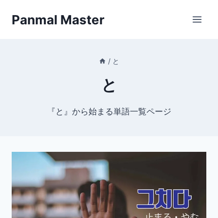
内
Panmal Master
容
を
ス
キ
/
と
ッ
と
プ
『と』から始まる単語一覧ページ