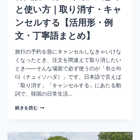
だ
と使い方｜取り消す・キャ
【活
用
ンセルする【活用形・例
形・
例
文・丁寧語まとめ】
文・
比
較
旅行の予約を急にキャンセルしなきゃいけな
表
くなったとき、注文を間違えて取り消したい
現
ま
とき——そんな場面で必ず使うのが「취소하
と
다（チュィソハダ）」です。日本語で言えば
め】
「取り消す」「キャンセルする」にあたる動
詞で、韓国の日常生活…
韓
続きを読む
国
語
「취
소
하