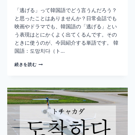
と
「逃げる」って韓国語でどう言うんだろう？
め】
と思ったことはありませんか？日常会話でも
映画やドラマでも、韓国語の「逃げる」とい
う表現はとにかくよく出てくるんです。その
ときに使うのが、今回紹介する単語です。 韓
国語：도망치다（ト…
韓
続きを読む
国
語
「도
망
치
다」
の
意
味
と
使