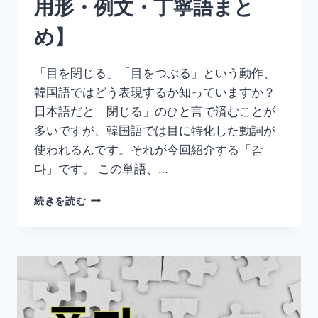
用形・例文・丁寧語まと
と
め】
め】
「目を閉じる」「目をつぶる」という動作、
韓国語ではどう表現するか知っていますか？
日本語だと「閉じる」のひと言で済むことが
多いですが、韓国語では目に特化した動詞が
使われるんです。それが今回紹介する「감
다」です。 この単語、…
韓
続きを読む
国
語
「감
다」
の
意
味
と