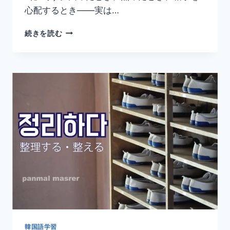
心配するとき——実は…
韓
続きを読む
国
語
「어
떡
하
다」
の
意
味
と
使
い
方
｜
ど
う
す
る・
韓国語学習