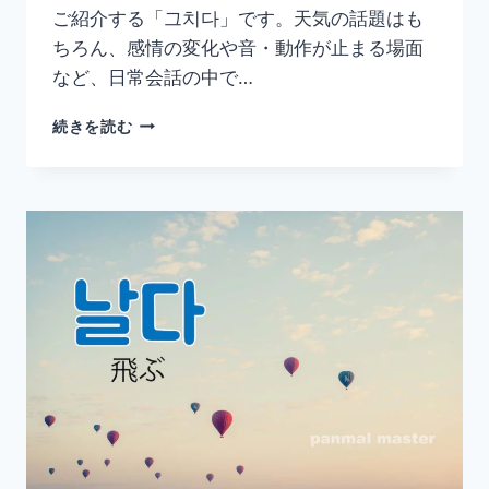
ご紹介する「그치다」です。天気の話題はも
ちろん、感情の変化や音・動作が止まる場面
など、日常会話の中で…
韓
続きを読む
国
語
「그
치
다」
の
意
味
と
使
い
方
｜
止
ま
る・