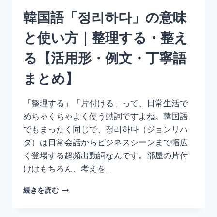
ど
韓国語「정리하다」の意味
う
し
と使い方｜整理する・整え
よ
う
る【活用形・例文・丁寧語
【活
用
まとめ】
形・
例
文・
「整理する」「片付ける」って、日常生活で
丁
めちゃくちゃよく使う動詞ですよね。韓国語
寧
語
でもまったく同じで、정리하다（ジョンリハ
ま
ダ）は日常会話からビジネスシーンまで幅広
と
く登場する超頻出動詞なんです。部屋の片付
め】
けはもちろん、考えを…
韓
続きを読む
国
語