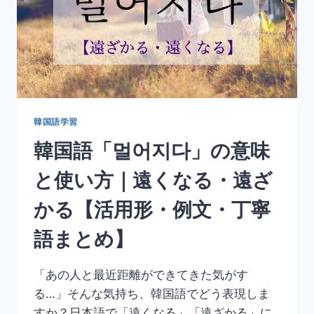
使
い
方
｜
飛
ば
す・
날
리
韓国語学習
다
韓国語「멀어지다」の意味
【活
用
と使い方｜遠くなる・遠ざ
形・
例
かる【活用形・例文・丁寧
文・
丁
語まとめ】
寧
語
ま
「あの人と最近距離ができてきた気がす
と
る…」そんな気持ち、韓国語でどう表現しま
め】
すか？日本語で「遠くなる」「遠ざかる」に