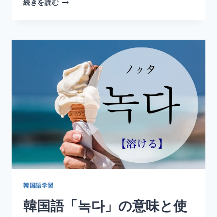
韓
続きを読む
国
語
「묵
다」
の
意
味
と
使
い
方
｜
泊
ま
る・
宿
泊
す
韓国語学習
る
韓国語「녹다」の意味と使
【活
用